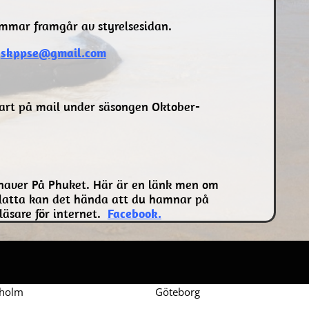
emmar framgår av styrelsesidan.
l
skppse@gmail.com
nart på mail under säsongen Oktober-
naver På Phuket. Här är en länk men om
fplatta kan det hända att du hamnar på
läsare för internet.
Facebook.
kholm
Göteborg