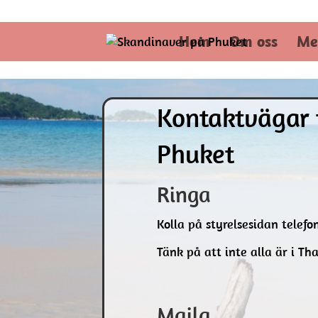
skppse@gmail.com
Hem
Om oss
Me
Kontaktvägar 
Phuket
Ringa
Kolla på styrelsesidan telef
Tänk på att inte alla är i Th
Maila