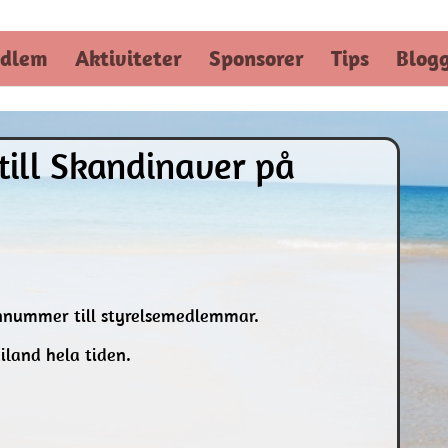
dlem
Aktiviteter
Sponsorer
Tips
Blog
till Skandinaver på
onnummer till styrelsemedlemmar.
ailand hela tiden.