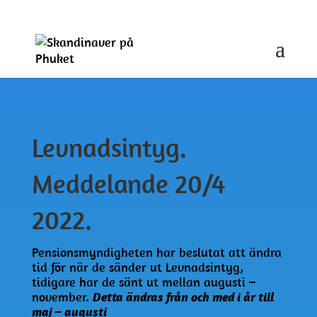
skppse@gmail.com
Levnadsintyg.
Meddelande 20/4
2022.
Pensionsmyndigheten har beslutat att ändra
tid för när de sänder ut Levnadsintyg,
tidigare har de sänt ut mellan augusti –
november.
Detta ändras från och med i år till
maj – augusti