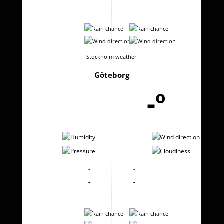
-
-
-
-
Stockholm weather
Göteborg
-º
-
-
-
-
-
-
-
-
-
-
-
-