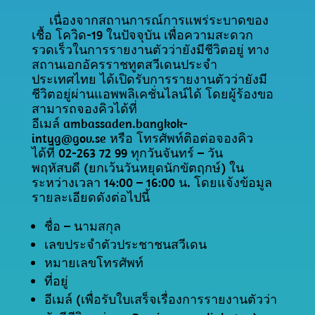
เนื่องจากสถานการณ์การแพร่ระบาดของ
เชื้อ
โควิด-19
ในปัจจุบัน
เพื่อความสะดวก
รวดเร็วในการรายงานตัวว่ายังมีชีวิตอยู่
ทาง
สถานเอกอัครราชทูตสวีเดนประจำ
ประเทศไทย
ได้เปิดรับการรายงานตัวว่ายังมี
ชีวิตอยู่ผ่านแอพพลิเคชั่นไลน์ได้
โดยผู้ร้องขอ
สามารถจองคิวได้ที่
อีเมล์
ambassaden.bangkok-
intyg@gov.se
หรือ
โทรศัพท์ติอต่อจองคิว
ได้ที่
02-263 72 99
ทุกวันจันทร์
–
วัน
พฤหัสบดี
(ยกเว้นวันหยุดนักขัตฤกษ์)
ใน
ระหว่างเวลา
14:00 – 16:00
น.
โดยแจ้งข้อมูล
รายละเอียดดังต่อไปนี้
ชื่อ
–
นามสกุล
เลขประจำตัวประชาชนสวีเดน
หมายเลขโทรศัพท์
ที่อยู่
อีเมล์
(เพื่อรับใบเสร็จเรื่องการรายงานตัวว่า