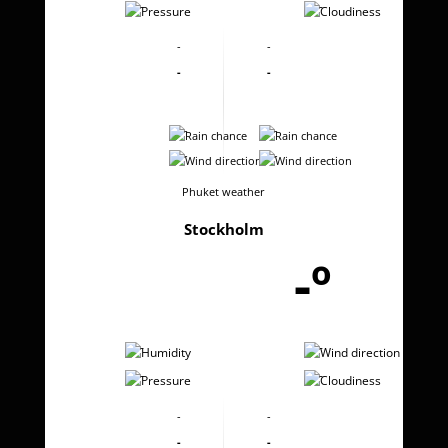
-
-
-
-
-
-
-
-
-
-
Phuket weather
Stockholm
-º
-
-
-
-
-
-
-
-