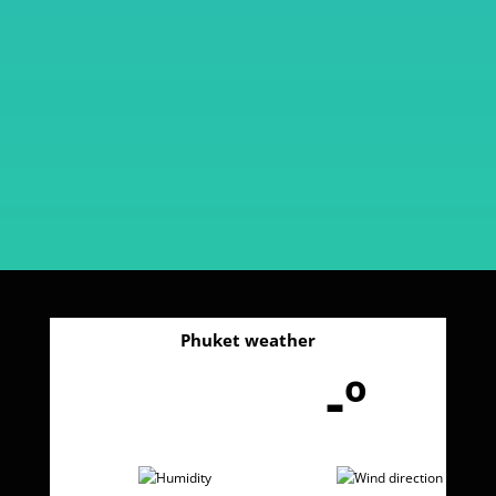
Phuket weather
-º
-
-