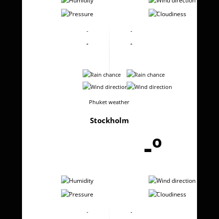
-
-
-
-
-
-
-
-
-
-
Phuket weather
Stockholm
-º
-
-
-
-
-
-