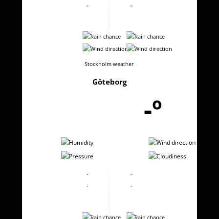
-
-
-
-
-
-
Stockholm weather
Göteborg
-º
-
-
-
-
-
-
-
-
-
-