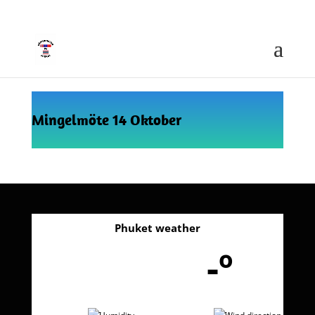
skppse@gmail.com
Mingelmöte 14 Oktober
Phuket weather
-º
-
-