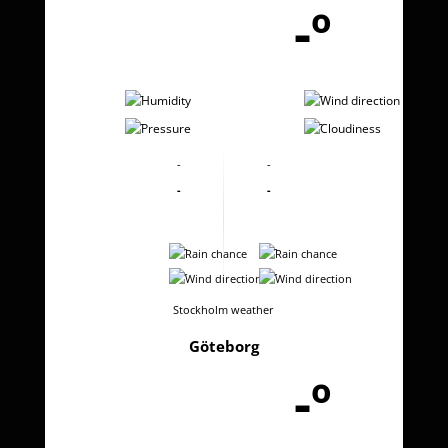
-º
-
-
-
-
-
-
-
-
-
-
-
-
Stockholm weather
Göteborg
-º