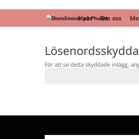
skppse@gmail.com
Hem
Om oss
Me
Lösenordsskydd
För att se detta skyddade inlägg, a