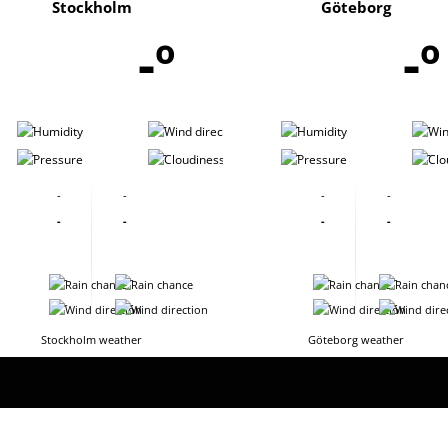
Stockholm
Göteborg
-º
-º
-
-
-
-
-
-
-
-
-
-
-
-
-
-
-
-
-
-
-
-
-
-
-
-
Stockholm weather
Göteborg weather