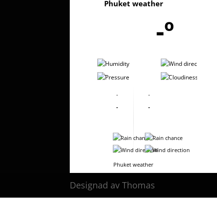
Phuket weather
-º
-
-
-
-
-
-
-
-
-
-
-
-
Phuket weather
Designad av Thomas